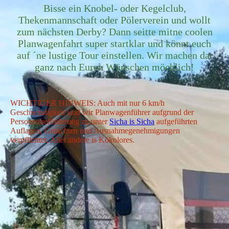
Bisse ein Knobel- oder Kegelclub,
Thekenmannschaft oder Pölerverein und wollt
zum nächsten Derby? Dann seitte mitne coolen
Planwagenfahrt super startklar und könnt euch
auf ´ne lustige Tour einstellen. Wir machen dat
ganz nach Euren Wünschen möchlich!
WICHTIGER HINWEIS:
Auch mit nur 6 km/h
Geschwindigkeit sind wir Planwagenführer aufgrund der
Personenbeförderung zu unter
Sicha is Sicha
aufgeführten
Auflagen, Gutachten und Ausnahmegenehmigungen
verpflichtet.
Allet andere is Kokolores.