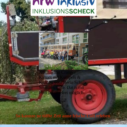
Ausflug zur Cranger
Kirmes mit Kumpels &
Kalinen vom Berta-Schulz
Senioren Café. Dat is mit
Potti barrierefrei möglich
So kannze ne töffte Zeit anne frische Luft erleben