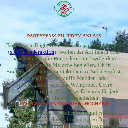
PARTYSPASS ZU JEDEM ANLASS
Familienausflüge, Deine Blagen ham Geburtztach
(
siehe Sonderaktion
), wollen dat Abi feiern oder
hasse endlich die Rente durch und willz dein
Austieg vonne Maloche begießen. Ob in
Brauchtum Manier zum Oktober- o. Schützenfest,
Weihnachtsmarkt, auffe Mudder- oder
Vattertagstour oder zur Weinprobe. Unsre
Planwagentouren sind´n echtes Erlebnis für jedet
Alter und viele Gelegenheiten.
JUNGGESELLENABSCHIED - HOCHZEIT
Den letzten Tag in Freiheit nommal richtig
feiern? Perfekt für die Kaline oder den Ollen und
die ganze JGA Crew. Mitte Hochzeitskombo zum