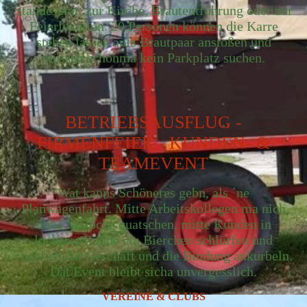
Standesamt, zur Kirche, Brautentführung oder zur
Feierlokation. 20 Personen können die Karre
stehen lassen aufs Brautpaar anstoßen und
müssen schonma kein Parkplatz suchen.
BETRIEBSAUSFLUG -
FIRMENFEIER - KUNDEN- &
TEAMEVENT
Wat kanns Schöneres gebn, als ´ne
Planwagenfahrt. Mitte Arbeitskollegen ma nich
übba Maloche quatschen, mitte Kunden in
lockerer Runde ein Bierchen schlürfen und
zugleich dat Geschäft und die Bindung ankurbeln.
Dat Event bleibt sicha unvergesslich.
VEREINE & CLUBS